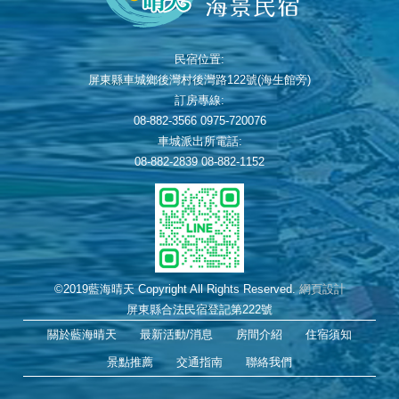
民宿位置:
屏東縣車城鄉後灣村後灣路122號(海生館旁)
訂房專線:
08-882-3566 0975-720076
車城派出所電話:
08-882-2839 08-882-1152
©2019藍海晴天 Copyright All Rights Reserved.
網頁設計
屏東縣合法民宿登記第222號
關於藍海晴天
最新活動/消息
房間介紹
住宿須知
景點推薦
交通指南
聯絡我們